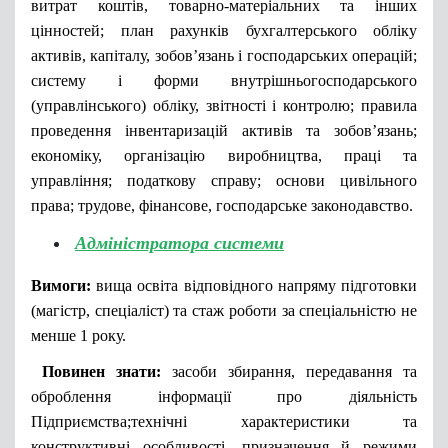
витрат коштів, товарно-матеріальних та інших
цінностей; план рахунків бухгалтерського обліку
активів, капіталу, зобов’язань і господарських операцій;
систему і форми внутрішньогосподарського
(управлінського) обліку, звітності і контролю; правила
проведення інвентаризацій активів та зобов’язань;
економіку, організацію виробництва, праці та
управління; податкову справу; основи цивільного
права; трудове, фінансове, господарське законодавство.
Адміністратора системи
Вимоги:
вища освіта відповідного напряму підготовки
(магістр, спеціаліст) та стаж роботи за спеціальністю не
менше 1 року.
Повинен знати:
засоби збирання, передавання та
оброблення інформації про діяльність
Підприємства;технічні характеристики та
конструктивні особливості, призначення й режими