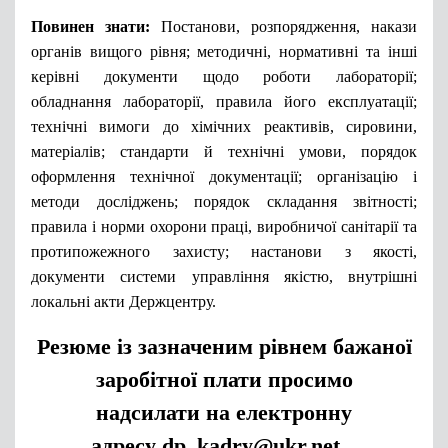
Повинен знати:
Постанови, розпорядження, накази
органів вищого рівня; методичні, нормативні та інші
керівні документи щодо роботи лабораторії;
об
ладнання лабораторії, правила його експлуатації;
технічні вимоги до хімічних
реактивів, сировини,
матеріалів; стандарти й технічні умови, порядок
оформлення технічної документації; організацію і
методи досліджень; порядок складання звітності;
правила і норми охорони праці, виробничої санітарії та
протипожежного захисту; настанови з якості,
документи сиcтеми управління якістю, внутрішні
локальні акти Держцентру.
Резюме із зазначеним рівнем бажаної
заробітної плати просимо
надсилати на електронну
адресу
dp_kadry@ukr.net .